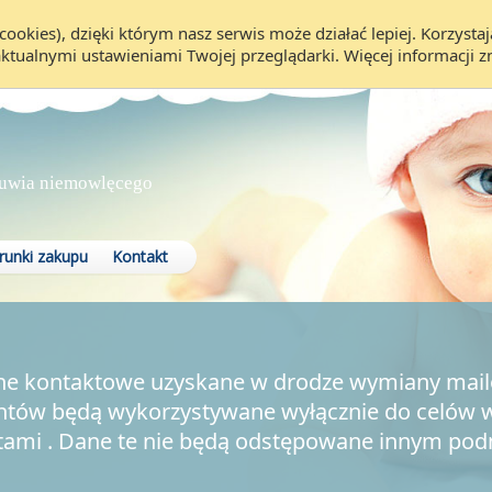
cookies), dzięki którym nasz serwis może działać lepiej. Korzyst
aktualnymi ustawieniami Twojej przeglądarki. Więcej informacji 
uwia niemowlęcego
unki zakupu
Kontakt
ane kontaktowe uzyskane w drodze wymiany mai
ientów będą wykorzystywane wyłącznie do celów 
entami . Dane te nie będą odstępowane innym p