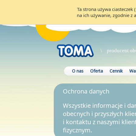
Ta strona używa ciasteczek (
na ich używanie, zgodnie z 
\ producent ob
O nas
Oferta
Cennik
War
Ochrona danych
Wszystkie informacje i d
obecnych i przyszłych kl
i kontaktu z naszymi kli
fizycznym.