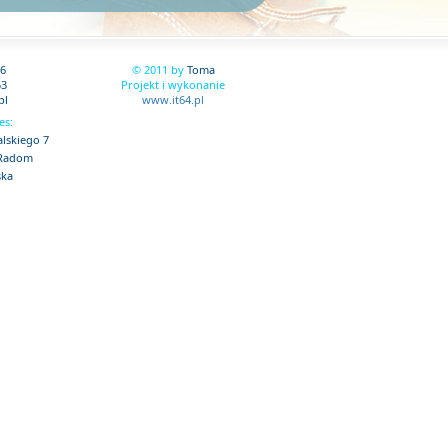
86
© 2011 by
Toma
53
Projekt i wykonanie
pl
www.it64.pl
es:
lskiego 7
 Radom
ska