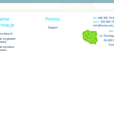
ażne
Pomoc
tel.
(48) 385 18 
kom.
505 064 1
rmacje
info@toma.net.
Support
Adr
na danych
ul. Domaga
e oryginalne
26-600
owary
Pol
lub wymiana
owaru