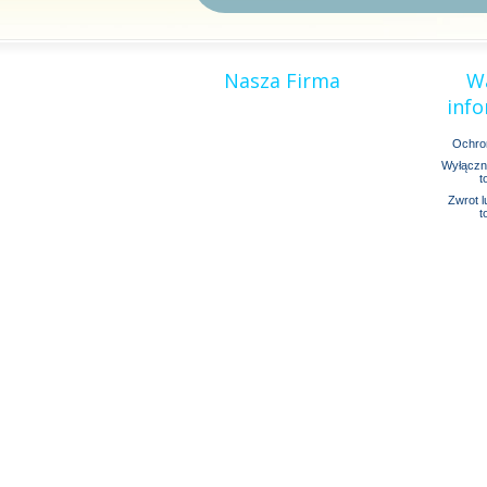
Nasza Firma
W
info
Ochro
Wyłączni
t
Zwrot 
t